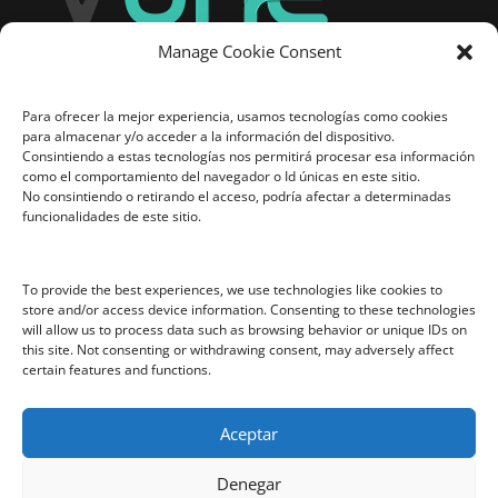
Manage Cookie Consent
Sobre nosotros
VentaOne S.L.
Para ofrecer la mejor experiencia, usamos tecnologías como cookies
Paseo Virgen del Puerto, 27
para almacenar y/o acceder a la información del dispositivo.
28005 Madrid
Consintiendo a estas tecnologías nos permitirá procesar esa información
como el comportamiento del navegador o Id únicas en este sitio.
info@ventaone.es
No consintiendo o retirando el acceso, podría afectar a determinadas
funcionalidades de este sitio.
Legal
Aviso legal
To provide the best experiences, we use technologies like cookies to
store and/or access device information. Consenting to these technologies
Política de privacidad
will allow us to process data such as browsing behavior or unique IDs on
this site. Not consenting or withdrawing consent, may adversely affect
Términos y condiciones
certain features and functions.
Política de Cookies
Aceptar
Síguenos en Linkedin:
Denegar