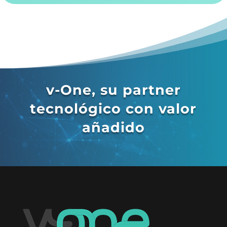
v-One, su partner
tecnológico con valor
añadido