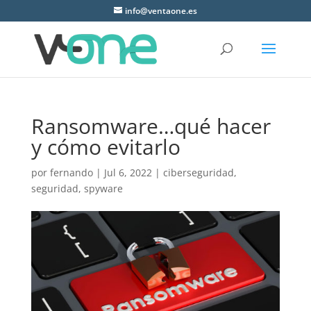
info@ventaone.es
Ransomware…qué hacer
y cómo evitarlo
por
fernando
|
Jul 6, 2022
|
ciberseguridad
,
seguridad
,
spyware