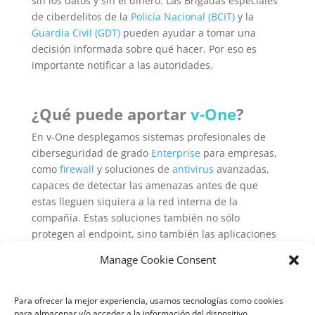
sin los datos y sin el dinero. Las Brigadas especiales
de ciberdelitos de la
Policía Nacional (BCIT)
y la
Guardia Civil (GDT)
pueden ayudar a tomar una
decisión informada sobre qué hacer. Por eso es
importante notificar a las autoridades.
¿Qué puede aportar
v-One
?
En v-One desplegamos sistemas profesionales de
ciberseguridad de grado
Enterprise
para empresas,
como
firewall
y soluciones de
antivirus
avanzadas,
capaces de detectar las amenazas antes de que
estas lleguen siquiera a la red interna de la
compañía. Estas soluciones también no sólo
protegen al endpoint, sino también las aplicaciones
y datos en cloud, para conseguir una seguridad
Manage Cookie Consent
mayor y más descentralizada.
El sector de las PYME (SMB) es uno de los más
Para ofrecer la mejor experiencia, usamos tecnologías como cookies
afectados, debido a que su presupuesto para
para almacenar y/o acceder a la información del dispositivo.